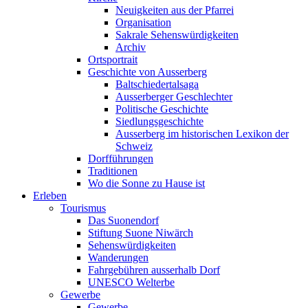
Neuigkeiten aus der Pfarrei
Organisation
Sakrale Sehenswürdigkeiten
Archiv
Ortsportrait
Geschichte von Ausserberg
Baltschiedertalsaga
Ausserberger Geschlechter
Politische Geschichte
Siedlungsgeschichte
Ausserberg im historischen Lexikon der
Schweiz
Dorfführungen
Traditionen
Wo die Sonne zu Hause ist
Erleben
Tourismus
Das Suonendorf
Stiftung Suone Niwärch
Sehenswürdigkeiten
Wanderungen
Fahrgebühren ausserhalb Dorf
UNESCO Welterbe
Gewerbe
Gewerbe