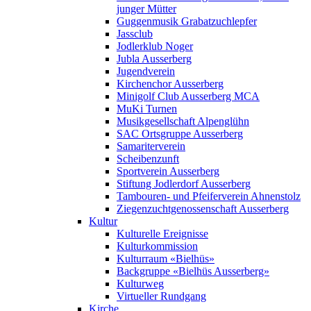
junger Mütter
Guggenmusik Grabatzuchlepfer
Jassclub
Jodlerklub Noger
Jubla Ausserberg
Jugendverein
Kirchenchor Ausserberg
Minigolf Club Ausserberg MCA
MuKi Turnen
Musikgesellschaft Alpenglühn
SAC Ortsgruppe Ausserberg
Samariterverein
Scheibenzunft
Sportverein Ausserberg
Stiftung Jodlerdorf Ausserberg
Tambouren- und Pfeiferverein Ahnenstolz
Ziegenzuchtgenossenschaft Ausserberg
Kultur
Kulturelle Ereignisse
Kulturkommission
Kulturraum «Bielhüs»
Backgruppe «Bielhüs Ausserberg»
Kulturweg
Virtueller Rundgang
Kirche