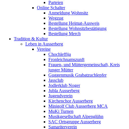
Parteien
Online Schalter
Anmeldung Wohnsitz
Wegzug
Bestellung Heimat-Ausweis
Bestellung Wohnsitzbestätigung
Bestellung Merch
Tradition & Kultur
Leben in Ausserberg
Vereine
Chochleffija
Fronleichnamszunft
Frauen- und Müttergemeinschaft, Kreis
junger Mütter
Guggenmusik Grabatzuchlepfer
Jassclub
Jodlerklub Noger
Jubla Ausserberg
Jugendverein
Kirchenchor Ausserberg
Minigolf Club Ausserberg MCA
MuKi Turnen
Musikgesellschaft Alpenglühn
SAC Ortsgruppe Ausserberg
Samariterverein