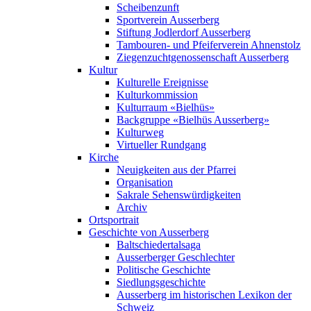
Scheibenzunft
Sportverein Ausserberg
Stiftung Jodlerdorf Ausserberg
Tambouren- und Pfeiferverein Ahnenstolz
Ziegenzuchtgenossenschaft Ausserberg
Kultur
Kulturelle Ereignisse
Kulturkommission
Kulturraum «Bielhüs»
Backgruppe «Bielhüs Ausserberg»
Kulturweg
Virtueller Rundgang
Kirche
Neuigkeiten aus der Pfarrei
Organisation
Sakrale Sehenswürdigkeiten
Archiv
Ortsportrait
Geschichte von Ausserberg
Baltschiedertalsaga
Ausserberger Geschlechter
Politische Geschichte
Siedlungsgeschichte
Ausserberg im historischen Lexikon der
Schweiz