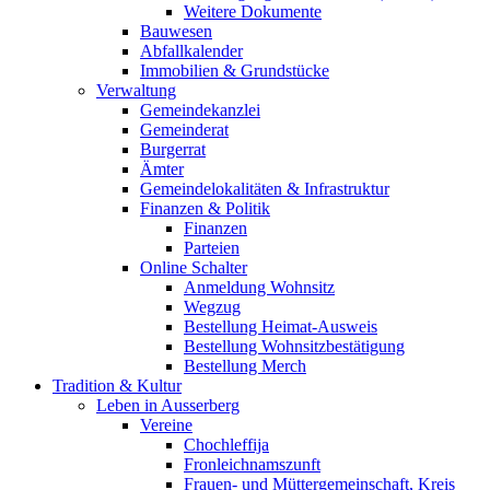
Weitere Dokumente
Bauwesen
Abfallkalender
Immobilien & Grundstücke
Verwaltung
Gemeindekanzlei
Gemeinderat
Burgerrat
Ämter
Gemeindelokalitäten & Infrastruktur
Finanzen & Politik
Finanzen
Parteien
Online Schalter
Anmeldung Wohnsitz
Wegzug
Bestellung Heimat-Ausweis
Bestellung Wohnsitzbestätigung
Bestellung Merch
Tradition & Kultur
Leben in Ausserberg
Vereine
Chochleffija
Fronleichnamszunft
Frauen- und Müttergemeinschaft, Kreis