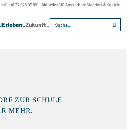
.ch
+41 27 948 07 80
Aktuelles
GIS Ausserberg
Standort & Kontakt
Suchwort
Erleben
Zukunft
ORF ZUR SCHULE
ER MEHR.