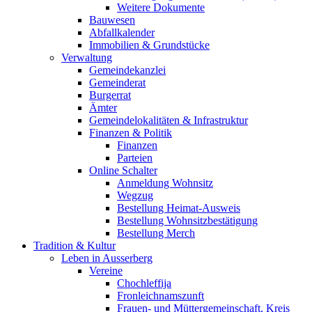
Weitere Dokumente
Bauwesen
Abfallkalender
Immobilien & Grundstücke
Verwaltung
Gemeindekanzlei
Gemeinderat
Burgerrat
Ämter
Gemeindelokalitäten & Infrastruktur
Finanzen & Politik
Finanzen
Parteien
Online Schalter
Anmeldung Wohnsitz
Wegzug
Bestellung Heimat-Ausweis
Bestellung Wohnsitzbestätigung
Bestellung Merch
Tradition & Kultur
Leben in Ausserberg
Vereine
Chochleffija
Fronleichnamszunft
Frauen- und Müttergemeinschaft, Kreis