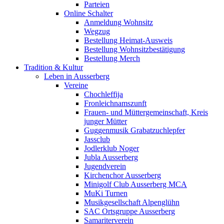
Parteien
Online Schalter
Anmeldung Wohnsitz
Wegzug
Bestellung Heimat-Ausweis
Bestellung Wohnsitzbestätigung
Bestellung Merch
Tradition & Kultur
Leben in Ausserberg
Vereine
Chochleffija
Fronleichnamszunft
Frauen- und Müttergemeinschaft, Kreis
junger Mütter
Guggenmusik Grabatzuchlepfer
Jassclub
Jodlerklub Noger
Jubla Ausserberg
Jugendverein
Kirchenchor Ausserberg
Minigolf Club Ausserberg MCA
MuKi Turnen
Musikgesellschaft Alpenglühn
SAC Ortsgruppe Ausserberg
Samariterverein