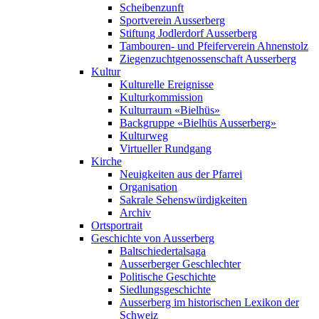
Scheibenzunft
Sportverein Ausserberg
Stiftung Jodlerdorf Ausserberg
Tambouren- und Pfeiferverein Ahnenstolz
Ziegenzuchtgenossenschaft Ausserberg
Kultur
Kulturelle Ereignisse
Kulturkommission
Kulturraum «Bielhüs»
Backgruppe «Bielhüs Ausserberg»
Kulturweg
Virtueller Rundgang
Kirche
Neuigkeiten aus der Pfarrei
Organisation
Sakrale Sehenswürdigkeiten
Archiv
Ortsportrait
Geschichte von Ausserberg
Baltschiedertalsaga
Ausserberger Geschlechter
Politische Geschichte
Siedlungsgeschichte
Ausserberg im historischen Lexikon der
Schweiz