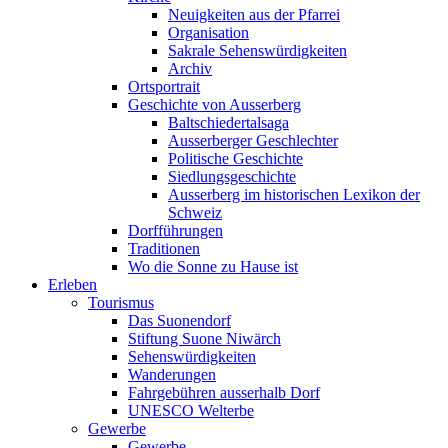
Neuigkeiten aus der Pfarrei
Organisation
Sakrale Sehenswürdigkeiten
Archiv
Ortsportrait
Geschichte von Ausserberg
Baltschiedertalsaga
Ausserberger Geschlechter
Politische Geschichte
Siedlungsgeschichte
Ausserberg im historischen Lexikon der
Schweiz
Dorfführungen
Traditionen
Wo die Sonne zu Hause ist
Erleben
Tourismus
Das Suonendorf
Stiftung Suone Niwärch
Sehenswürdigkeiten
Wanderungen
Fahrgebühren ausserhalb Dorf
UNESCO Welterbe
Gewerbe
Gewerbe