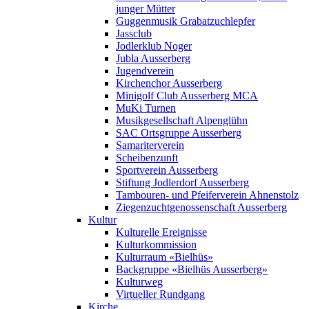
junger Mütter
Guggenmusik Grabatzuchlepfer
Jassclub
Jodlerklub Noger
Jubla Ausserberg
Jugendverein
Kirchenchor Ausserberg
Minigolf Club Ausserberg MCA
MuKi Turnen
Musikgesellschaft Alpenglühn
SAC Ortsgruppe Ausserberg
Samariterverein
Scheibenzunft
Sportverein Ausserberg
Stiftung Jodlerdorf Ausserberg
Tambouren- und Pfeiferverein Ahnenstolz
Ziegenzuchtgenossenschaft Ausserberg
Kultur
Kulturelle Ereignisse
Kulturkommission
Kulturraum «Bielhüs»
Backgruppe «Bielhüs Ausserberg»
Kulturweg
Virtueller Rundgang
Kirche