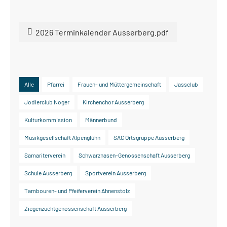
2026 Terminkalender Ausserberg.pdf
Alle
Pfarrei
Frauen- und Müttergemeinschaft
Jassclub
Jodlerclub Noger
Kirchenchor Ausserberg
Kulturkommission
Männerbund
Musikgesellschaft Alpenglühn
SAC Ortsgruppe Ausserberg
Samariterverein
Schwarznasen-Genossenschaft Ausserberg
Schule Ausserberg
Sportverein Ausserberg
Tambouren- und Pfeiferverein Ahnenstolz
Ziegenzuchtgenossenschaft Ausserberg