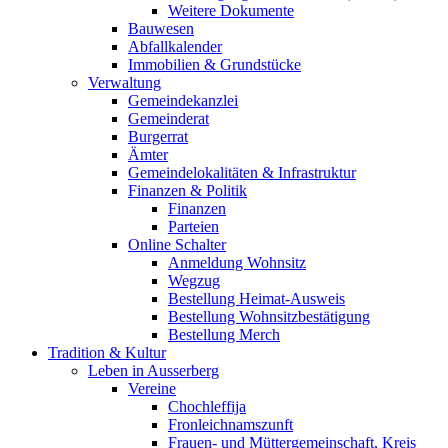
Weitere Dokumente
Bauwesen
Abfallkalender
Immobilien & Grundstücke
Verwaltung
Gemeindekanzlei
Gemeinderat
Burgerrat
Ämter
Gemeindelokalitäten & Infrastruktur
Finanzen & Politik
Finanzen
Parteien
Online Schalter
Anmeldung Wohnsitz
Wegzug
Bestellung Heimat-Ausweis
Bestellung Wohnsitzbestätigung
Bestellung Merch
Tradition & Kultur
Leben in Ausserberg
Vereine
Chochleffija
Fronleichnamszunft
Frauen- und Müttergemeinschaft, Kreis