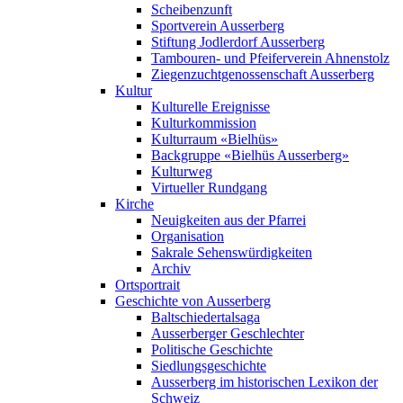
Scheibenzunft
Sportverein Ausserberg
Stiftung Jodlerdorf Ausserberg
Tambouren- und Pfeiferverein Ahnenstolz
Ziegenzuchtgenossenschaft Ausserberg
Kultur
Kulturelle Ereignisse
Kulturkommission
Kulturraum «Bielhüs»
Backgruppe «Bielhüs Ausserberg»
Kulturweg
Virtueller Rundgang
Kirche
Neuigkeiten aus der Pfarrei
Organisation
Sakrale Sehenswürdigkeiten
Archiv
Ortsportrait
Geschichte von Ausserberg
Baltschiedertalsaga
Ausserberger Geschlechter
Politische Geschichte
Siedlungsgeschichte
Ausserberg im historischen Lexikon der
Schweiz