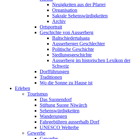
Neuigkeiten aus der Pfarrei
Organisation
Sakrale Sehenswürdigkeiten
Archiv
Ortsportrait
Geschichte von Ausserberg
Baltschiedertalsaga
Ausserberger Geschlechter
Politische Geschichte
Siedlungsgeschichte
Ausserberg im historischen Lexikon der
Schweiz
Dorfführungen
Traditionen
Wo die Sonne zu Hause ist
Erleben
Tourismus
Das Suonendorf
Stiftung Suone Niwärch
Sehenswürdigkeiten
Wanderungen
Fahrgebühren ausserhalb Dorf
UNESCO Welterbe
Gewerbe
Gewerbe