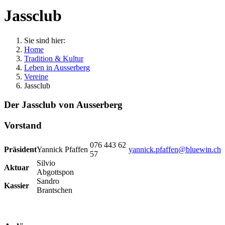
Jassclub
Sie sind hier:
Home
Tradition & Kultur
Leben in Ausserberg
Vereine
Jassclub
Der Jassclub von Ausserberg
Vorstand
076 443 62
Präsident
Yannick Pfaffen
yannick.pfaffen@bluewin.ch
57
Silvio
Aktuar
Abgottspon
Sandro
Kassier
Brantschen