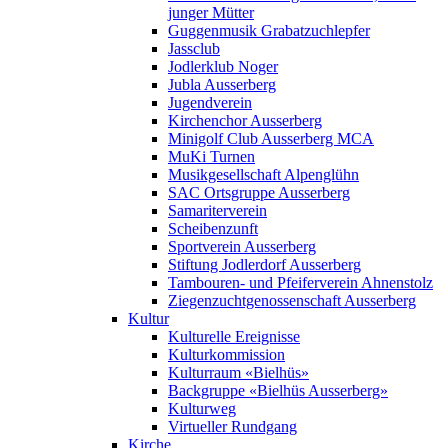
junger Mütter
Guggenmusik Grabatzuchlepfer
Jassclub
Jodlerklub Noger
Jubla Ausserberg
Jugendverein
Kirchenchor Ausserberg
Minigolf Club Ausserberg MCA
MuKi Turnen
Musikgesellschaft Alpenglühn
SAC Ortsgruppe Ausserberg
Samariterverein
Scheibenzunft
Sportverein Ausserberg
Stiftung Jodlerdorf Ausserberg
Tambouren- und Pfeiferverein Ahnenstolz
Ziegenzuchtgenossenschaft Ausserberg
Kultur
Kulturelle Ereignisse
Kulturkommission
Kulturraum «Bielhüs»
Backgruppe «Bielhüs Ausserberg»
Kulturweg
Virtueller Rundgang
Kirche