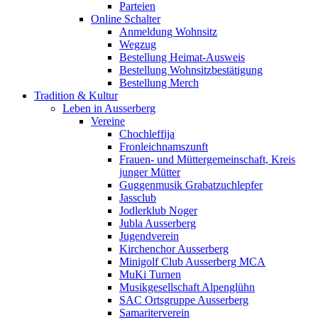
Parteien
Online Schalter
Anmeldung Wohnsitz
Wegzug
Bestellung Heimat-Ausweis
Bestellung Wohnsitzbestätigung
Bestellung Merch
Tradition & Kultur
Leben in Ausserberg
Vereine
Chochleffija
Fronleichnamszunft
Frauen- und Müttergemeinschaft, Kreis
junger Mütter
Guggenmusik Grabatzuchlepfer
Jassclub
Jodlerklub Noger
Jubla Ausserberg
Jugendverein
Kirchenchor Ausserberg
Minigolf Club Ausserberg MCA
MuKi Turnen
Musikgesellschaft Alpenglühn
SAC Ortsgruppe Ausserberg
Samariterverein