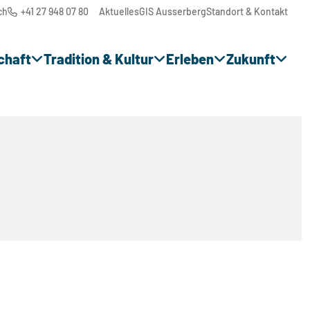
ch
+41 27 948 07 80
Aktuelles
GIS Ausserberg
Standort & Kontakt
chaft
Tradition & Kultur
Erleben
Zukunft