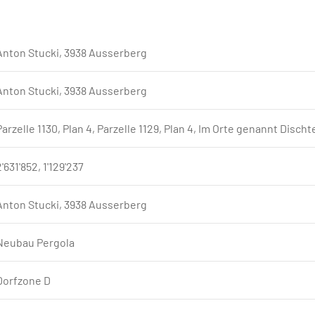
Anton Stucki, 3938 Ausserberg
Anton Stucki, 3938 Ausserberg
Parzelle 1130, Plan 4, Parzelle 1129, Plan 4, Im Orte genannt Discht
2'631'852, 1'129'237
Anton Stucki, 3938 Ausserberg
Neubau Pergola
Dorfzone D