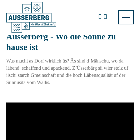
Ausserberg - Wo die Sonne zu
hause ist
Was macht as Dorf wirklich üs? Äs sind d’Mänschu, wo da
läbend, schaffend und apackend. Z’Üsserbärg sii wier stolz uf
iischi starch Gmeinschaft und die hoch Läbensqualität uf der
Sunnusita vom Wallis.