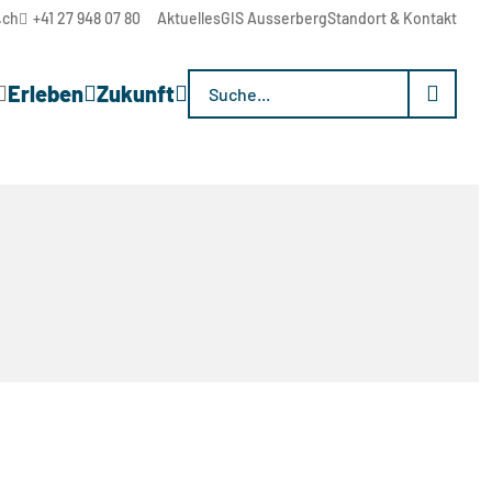
.ch
+41 27 948 07 80
Aktuelles
GIS Ausserberg
Standort & Kontakt
Suchwort
Erleben
Zukunft