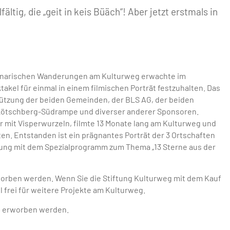
ältig, die „geit in keis Büäch“! Aber jetzt erstmals in
ulinarischen Wanderungen am Kulturweg erwachte im
kel für einmal in einem filmischen Porträt festzuhalten. Das
tützung der beiden Gemeinden, der BLS AG, der beiden
Lötschberg-Südrampe und diverser anderer Sponsoren.
r mit Visperwurzeln, filmte 13 Monate lang am Kulturweg und
n. Entstanden ist ein prägnantes Porträt der 3 Ortschaften
ung mit dem Spezialprogramm zum Thema „13 Sterne aus der
rworben werden. Wenn Sie die Stiftung Kulturweg mit dem Kauf
l frei für weitere Projekte am Kulturweg.
rg erworben werden.