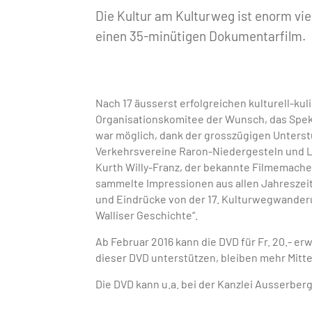
Die Kultur am Kulturweg ist enorm vielf
einen 35-minütigen Dokumentarfilm.
Nach 17 äusserst erfolgreichen kulturell-k
Organisationskomitee der Wunsch, das Spekta
war möglich, dank der grosszügigen Unters
Verkehrsvereine Raron-Niedergesteln und 
Kurth Willy-Franz, der bekannte Filmemache
sammelte Impressionen aus allen Jahreszeite
und Eindrücke von der 17. Kulturwegwander
Walliser Geschichte“.
Ab Februar 2016 kann die DVD für Fr. 20.- e
dieser DVD unterstützen, bleiben mehr Mitte
Die DVD kann u.a. bei der Kanzlei Ausserbe