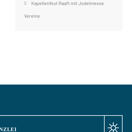
Kapellenfest Raaft mit Jodelmesse
Vereine
NZLEI