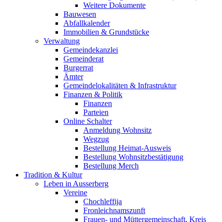
Weitere Dokumente
Bauwesen
Abfallkalender
Immobilien & Grundstücke
Verwaltung
Gemeindekanzlei
Gemeinderat
Burgerrat
Ämter
Gemeindelokalitäten & Infrastruktur
Finanzen & Politik
Finanzen
Parteien
Online Schalter
Anmeldung Wohnsitz
Wegzug
Bestellung Heimat-Ausweis
Bestellung Wohnsitzbestätigung
Bestellung Merch
Tradition & Kultur
Leben in Ausserberg
Vereine
Chochleffija
Fronleichnamszunft
Frauen- und Müttergemeinschaft, Kreis