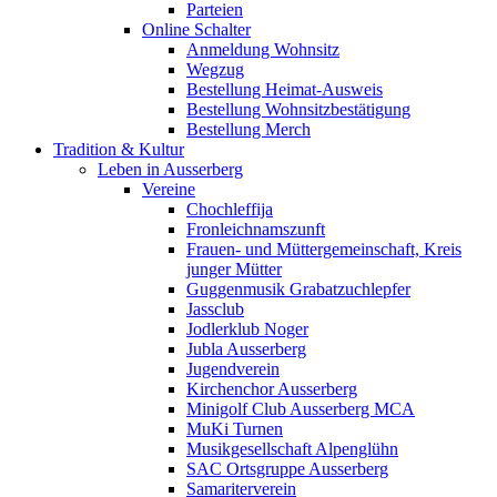
Parteien
Online Schalter
Anmeldung Wohnsitz
Wegzug
Bestellung Heimat-Ausweis
Bestellung Wohnsitzbestätigung
Bestellung Merch
Tradition & Kultur
Leben in Ausserberg
Vereine
Chochleffija
Fronleichnamszunft
Frauen- und Müttergemeinschaft, Kreis
junger Mütter
Guggenmusik Grabatzuchlepfer
Jassclub
Jodlerklub Noger
Jubla Ausserberg
Jugendverein
Kirchenchor Ausserberg
Minigolf Club Ausserberg MCA
MuKi Turnen
Musikgesellschaft Alpenglühn
SAC Ortsgruppe Ausserberg
Samariterverein