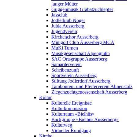
junger Mütter
Guggenmusik Grabatzuchlepfer
Jassclub
Jodlerklub Noger
Jubla Ausserberg
Jugendverein
Kirchenchor Ausserberg
Minigolf Club Ausserberg MCA
MuKi Turnen
Musikgesellschaft Alpenglühn
SAC Ortsgruppe Ausserberg
Samariterverein
Scheibenzunft
Sportverein Ausserberg
Stiftung Jodlerdorf Ausserberg
Tambouren- und Pfeiferverein Ahnenstolz
Ziegenzuchtgenossenschaft Ausserberg
Kultur
Kulturelle Ereignisse
Kulturkommission
Kulturraum «Bielhüs»
Backgruppe «Bielhüs Ausserberg»
Kulturweg
Virtueller Rundgang
Kirche