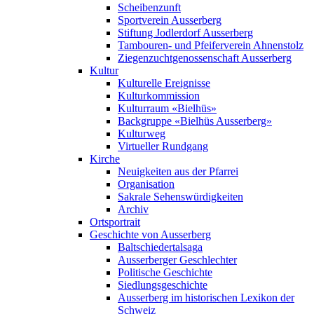
Scheibenzunft
Sportverein Ausserberg
Stiftung Jodlerdorf Ausserberg
Tambouren- und Pfeiferverein Ahnenstolz
Ziegenzuchtgenossenschaft Ausserberg
Kultur
Kulturelle Ereignisse
Kulturkommission
Kulturraum «Bielhüs»
Backgruppe «Bielhüs Ausserberg»
Kulturweg
Virtueller Rundgang
Kirche
Neuigkeiten aus der Pfarrei
Organisation
Sakrale Sehenswürdigkeiten
Archiv
Ortsportrait
Geschichte von Ausserberg
Baltschiedertalsaga
Ausserberger Geschlechter
Politische Geschichte
Siedlungsgeschichte
Ausserberg im historischen Lexikon der
Schweiz