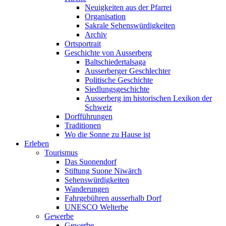
Neuigkeiten aus der Pfarrei
Organisation
Sakrale Sehenswürdigkeiten
Archiv
Ortsportrait
Geschichte von Ausserberg
Baltschiedertalsaga
Ausserberger Geschlechter
Politische Geschichte
Siedlungsgeschichte
Ausserberg im historischen Lexikon der
Schweiz
Dorfführungen
Traditionen
Wo die Sonne zu Hause ist
Erleben
Tourismus
Das Suonendorf
Stiftung Suone Niwärch
Sehenswürdigkeiten
Wanderungen
Fahrgebühren ausserhalb Dorf
UNESCO Welterbe
Gewerbe
Gewerbe